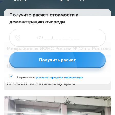
Получите
расчет стоимости и
демонстрацию очереди
Примеры наших установок
Межрайонная ИФНС России № 12 по Ростовск
Получить расчет
Центр методологии и стандартизации
Я принимаю
условия передачи информации
ГУ ФССП по Алтайскому краю
Центр предоставления мер социальной подде