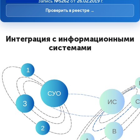
Запись
№5262
от
26.02.2019
г.
Проверить в реестре →
Интеграция с информационными
системами
1
СУО
C
ИС
3
2
B