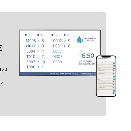
Е
ции
ии