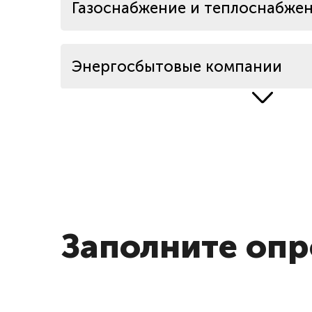
Газоснабжение и теплоснабже
Энергосбытовые компании
Читать подробне
Водоканалы
Государственные организации
Заполните опр
Расчетные центры и ЖКХ
Аптеки