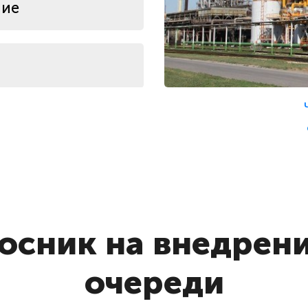
ние
е
осник на внедрен
очереди