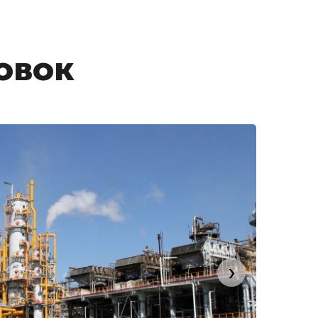
овок
›