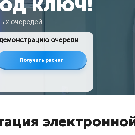
од ключ!
ных очередей
 демонстрацию очереди
Получить расчет
тация электронной