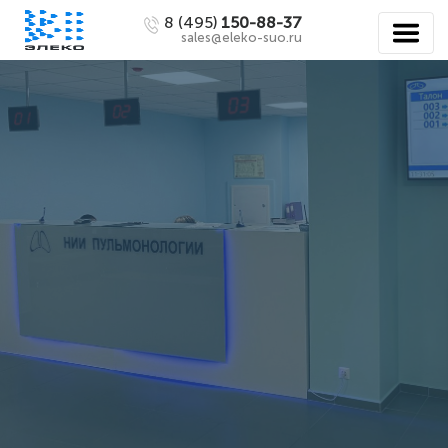
8 (495)
150-88-37
sales@eleko-suo.ru