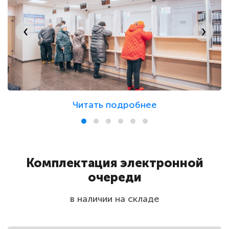
Саратовгаз
‹
›
Газпром межрегионгаз г. Липецк
Краснодаргоргаз
Читать подробнее
Газпромнефть
Газпром межрегионгаз г. Калуга
Комплектация электронной
очереди
Газпром межрегионгаз г. Брянск
в наличии на складе
Газпром межрегионгаз г. Омск