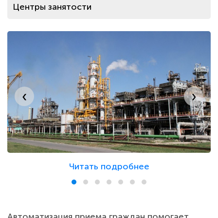
Центры занятости
Газоснабжение и теплоснабжение
Энергосбытовые компании
‹
›
Водоканалы
Государственные организации
Читать подробнее
Расчетные центры и ЖКХ
Аптеки
Автоматизация приема граждан помогает