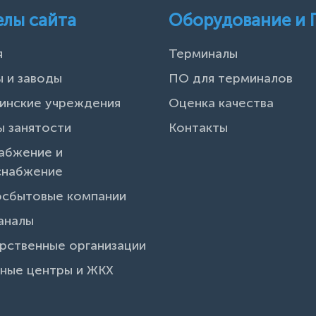
елы сайта
Оборудование и
я
Терминалы
 и заводы
ПО для терминалов
инские учреждения
Оценка качества
 занятости
Контакты
абжение и
снабжение
осбытовые компании
аналы
рственные организации
ные центры и ЖКХ
и