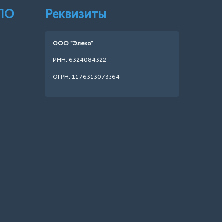
 ПО
Реквизиты
ООО "Элеко"
ИНН: 6324084322
ОГРН: 1176313073364