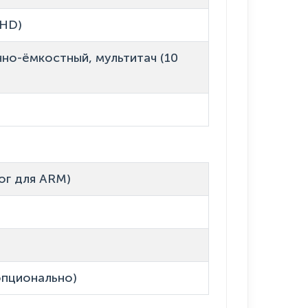
l HD)
но-ёмкостный, мультитач (10
лог для ARM)
опционально)