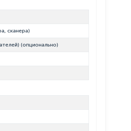
ра, сканера)
вателей) (опционально)