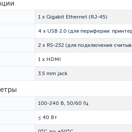
ации
1 x Gigabit Ethernet (RJ-45)
4 x USB 2.0 (для периферии: принте
2 x RS-232 (для подключения считы
1 x HDMI
3.5 mm jack
метры
100-240 В, 50/60 Гц
≤ 40 Вт
0°C до +50°C