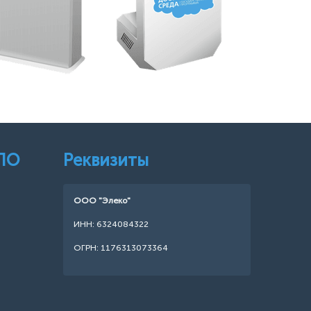
 ПО
Реквизиты
ООО "Элеко"
ИНН: 6324084322
ОГРН: 1176313073364