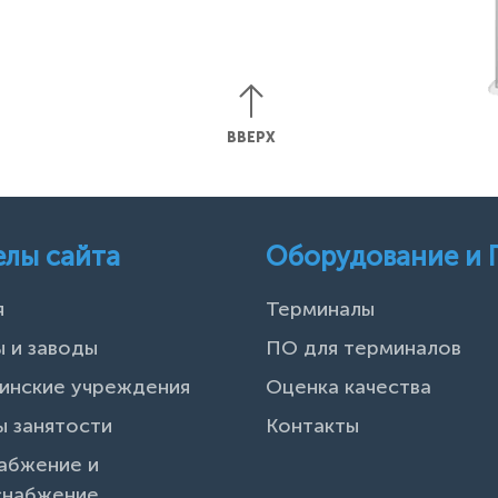
ВВЕРХ
елы сайта
Оборудование и
я
Терминалы
 и заводы
ПО для терминалов
инские учреждения
Оценка качества
 занятости
Контакты
абжение и
снабжение