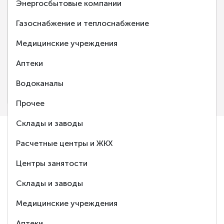
Энергосбытовые компании
Газоснабжение и теплоснабжение
‹
›
Медицинские учреждения
Аптеки
Нижегородэнергогазрасчет
Водоканалы
Нижний Новгород
Прочее
Склады и заводы
Расчетные центры и ЖКХ
Ответим
Центры занятости
на любой Ваш
Склады и заводы
вопрос
Медицинские учреждения
Аптеки