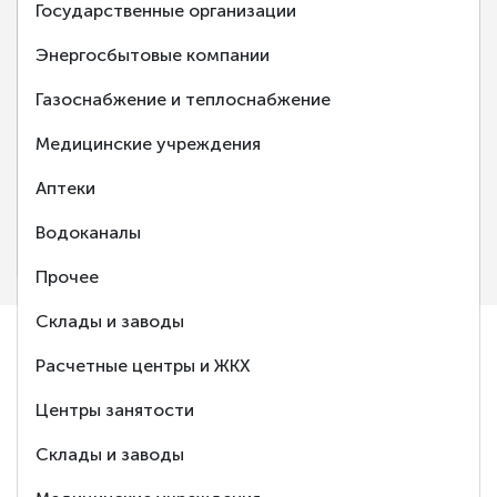
Государственные организации
Энергосбытовые компании
Газоснабжение и теплоснабжение
‹
›
Медицинские учреждения
Аптеки
Нижегородэнергогазрасчет
Водоканалы
Нижний Новгород
Прочее
Склады и заводы
Расчетные центры и ЖКХ
Ответим
Центры занятости
на любой Ваш
Склады и заводы
вопрос