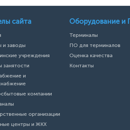
елы сайта
Оборудование и
я
Терминалы
 и заводы
ПО для терминалов
инские учреждения
Оценка качества
 занятости
Контакты
абжение и
снабжение
осбытовые компании
аналы
рственные организации
ные центры и ЖКХ