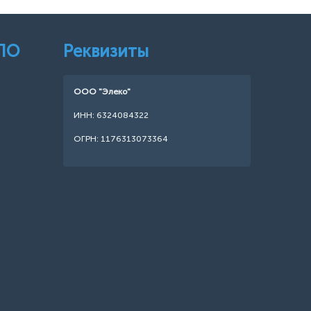
 ПО
Реквизиты
ООО "Элеко"
ИНН: 6324084322
ОГРН: 1176313073364