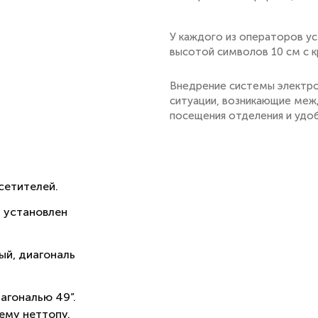
У каждого из операторов у
высотой символов 10 см с 
Внедрение системы электро
ситуации, возникающие меж
посещения отделения и удо
сетителей.
 установлен
ый, диагональ
агональю 49”.
ему неттопу.