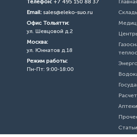
Телефон:
+7 495 150 88 37
Главна
Email:
sales@eleko-suo.ru
Склады
Офис Тольятти:
Медиц
ул. Шевцовой д.2
Центры
Москва:
Газосн
ул. Юннатов д.18
тепло
Режим работы:
Энерг
Пн-Пт: 9:00-18:00
Водок
Госуда
Расчет
Аптек
Проче
Стать