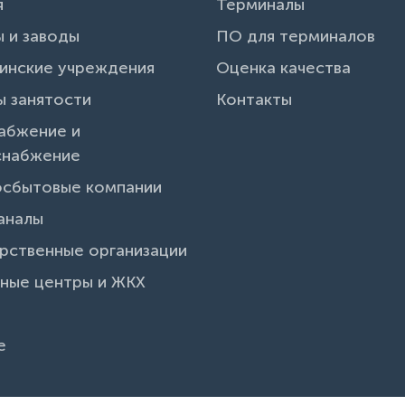
я
Терминалы
 и заводы
ПО для терминалов
инские учреждения
Оценка качества
 занятости
Контакты
абжение и
снабжение
осбытовые компании
аналы
рственные организации
ные центры и ЖКХ
и
е
и