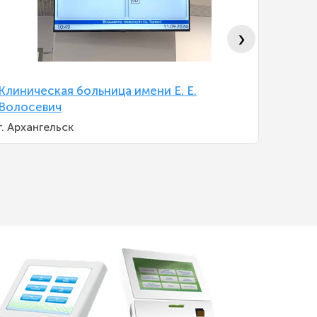
›
Клиническая больница имени Е. Е.
Област
Волосевич
Яросла
г. Архангельск
Яросла