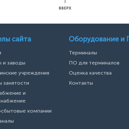
ВВЕРХ
елы сайта
Оборудование и
я
Терминалы
 и заводы
ПО для терминалов
инские учреждения
Оценка качества
 занятости
Контакты
абжение и
снабжение
осбытовые компании
аналы