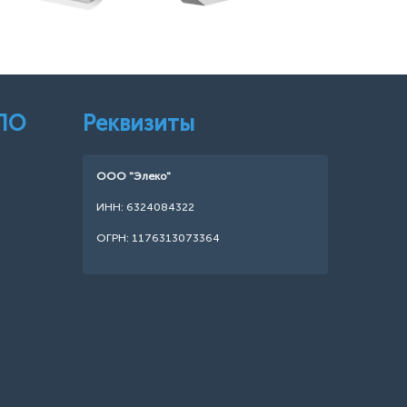
 ПО
Реквизиты
ООО "Элеко"
ИНН: 6324084322
ОГРН: 1176313073364