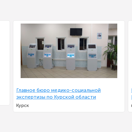
Главное бюро медико-социальной
экспертизы по Курской области
Курск