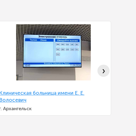
›
Клиническая больница имени Е. Е.
Област
Волосевич
Яросла
г. Архангельск
Яросла