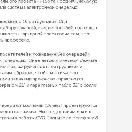
рального проекта «Работа России». Значимую
рала система электронной очередью.
временно 10 сотрудников. Они
одбору вакансий, выдачи пособий, справок, а
ожностях карьерной траектории тем, кто
ть профессию.
посетителей и «ожидание без очередей»
ия очередью. Она в автоматическом режиме
иентов, загруженность сотрудников и
таким образом, чтобы максимально
этими задачами прекрасно справляются
краном 21” и пара главных табло 32” в холле
череди от компании «Элеко» проектируются
аждого заказчика. Мы предоставим для вас
страцию работы СУО. Звоните по телефону 8