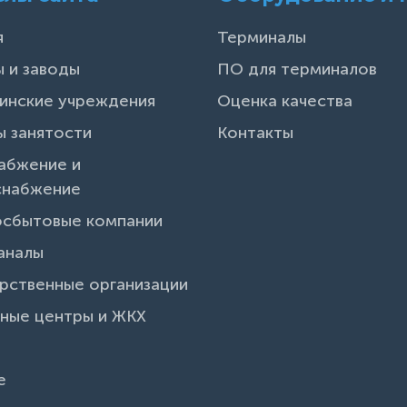
я
Терминалы
 и заводы
ПО для терминалов
инские учреждения
Оценка качества
 занятости
Контакты
абжение и
снабжение
осбытовые компании
аналы
рственные организации
ные центры и ЖКХ
и
е