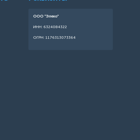
ООО "Элеко"
ИНН: 6324084322
ОГРН: 1176313073364