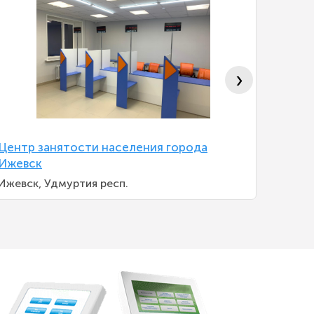
›
Центр занятости населения города
Центр 
Ижевск
Сарато
Ижевск, Удмуртия респ.
Саратов