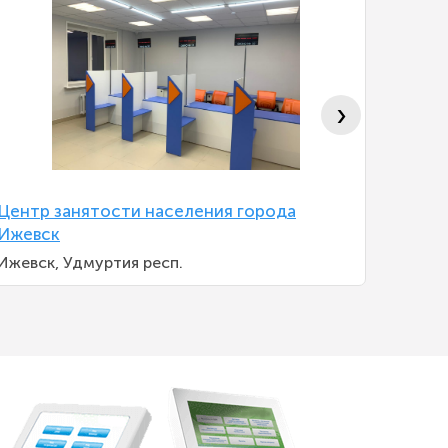
›
Центр занятости населения города
Центр 
Ижевск
Сарато
Ижевск, Удмуртия респ.
Саратов