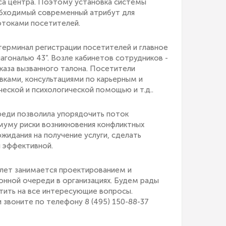
иса центра. Поэтому установка системы
бходимый современный атрибут для
отоками посетителей.
терминал регистрации посетителей и главное
гональю 43”. Возле кабинетов сотрудников -
каза вызванного талона. Посетители
вками, консультациями по карьерным и
ской и психологической помощью и т.д..
реди позволила упорядочить поток
муму риски возникновения конфликтных
ожидания на получение услуги, сделать
и эффективной.
 лет занимается проектированием и
онной очереди в организациях. Будем рады
тить на все интересующие вопросы.
и звоните по телефону 8 (495) 150-88-37