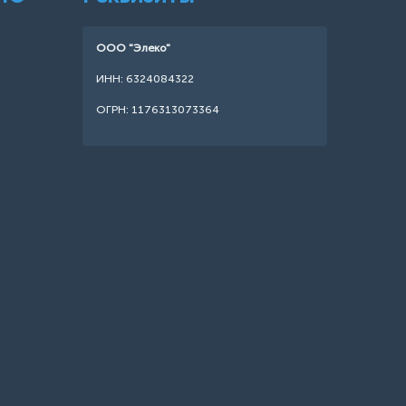
ООО "Элеко"
ИНН: 6324084322
ОГРН: 1176313073364