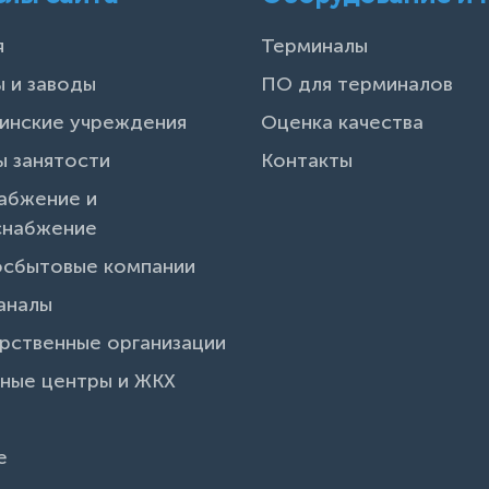
я
Терминалы
 и заводы
ПО для терминалов
инские учреждения
Оценка качества
 занятости
Контакты
абжение и
снабжение
осбытовые компании
аналы
рственные организации
ные центры и ЖКХ
и
е