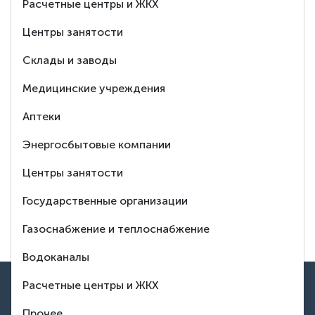
Расчетные центры и ЖКХ
Ответим
Центры занятости
на любой Ваш
Склады и заводы
вопрос
Медицинские учреждения
Аптеки
8 (495) 150-88-37
Энергосбытовые компании
Центры занятости
Заказать обратный звонок
Государственные организации
Тех. поддержка
Газоснабжение и теплоснабжение
Водоканалы
ВВЕРХ
Расчетные центры и ЖКХ
Контакты
Прочее