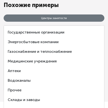
Похожие примеры
Центры занятости
Государственные организации
Энергосбытовые компании
Газоснабжение и теплоснабжение
‹
›
Медицинские учреждения
Аптеки
Центр занятости населения города Балаково
Водоканалы
Балаково, Саратовская обл.
Прочее
Склады и заводы