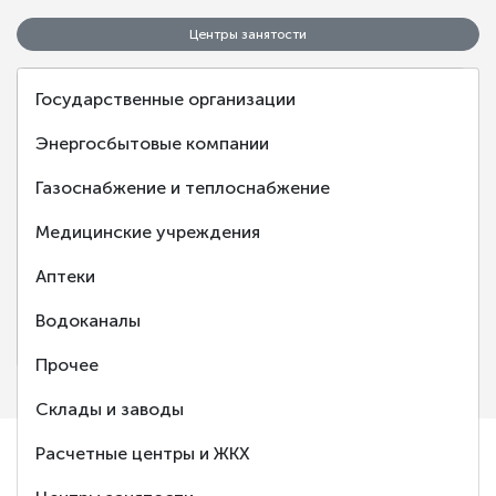
Центры занятости
Государственные организации
Энергосбытовые компании
Газоснабжение и теплоснабжение
‹
›
Медицинские учреждения
Аптеки
Центр занятости населения города Балаково
Водоканалы
Балаково, Саратовская обл.
Прочее
Склады и заводы
Расчетные центры и ЖКХ