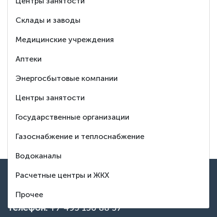
Ответим
Центры занятости
на любой Ваш
Склады и заводы
вопрос
Медицинские учреждения
Аптеки
8 (495) 150-88-37
Энергосбытовые компании
Центры занятости
Заказать обратный звонок
Государственные организации
Тех. поддержка
Газоснабжение и теплоснабжение
Водоканалы
ВВЕРХ
Расчетные центры и ЖКХ
Контакты
Прочее
Телефон:
+7 495 150 88 37