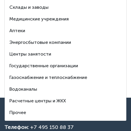
Ответим
Склады и заводы
на любой Ваш
Медицинские учреждения
вопрос
Аптеки
Энергосбытовые компании
8 (495) 150-88-37
Центры занятости
Заказать обратный звонок
Государственные организации
Тех. поддержка
Газоснабжение и теплоснабжение
Водоканалы
Расчетные центры и ЖКХ
ВВЕРХ
Контакты
Прочее
Телефон:
+7 495 150 88 37