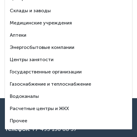
на любой Ваш
Склады и заводы
вопрос
Медицинские учреждения
Аптеки
8 (495) 150-88-37
Энергосбытовые компании
Центры занятости
Заказать обратный звонок
Государственные организации
Тех. поддержка
Газоснабжение и теплоснабжение
Водоканалы
ВВЕРХ
Расчетные центры и ЖКХ
Контакты
Прочее
Телефон:
+7 495 150 88 37