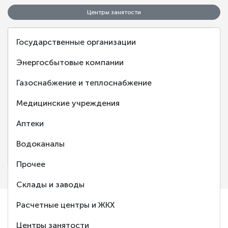
Центры занятости
Государственные организации
Энергосбытовые компании
Газоснабжение и теплоснабжение
‹
›
Медицинские учреждения
Аптеки
Центр занятости населения города Балаково
Водоканалы
Балаково, Саратовская обл.
Прочее
Склады и заводы
Расчетные центры и ЖКХ
Ответим
Центры занятости