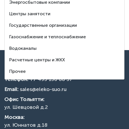
8 (495) 150-88-37
Энергосбытовые компании
Центры занятости
Заказать обратный звонок
Государственные организации
Тех. поддержка
Газоснабжение и теплоснабжение
Водоканалы
ВВЕРХ
Расчетные центры и ЖКХ
Контакты
Прочее
Телефон:
+7 495 150 88 37
Email:
sales@eleko-suo.ru
Офис Тольятти:
ул. Шевцовой д.2
Москва:
ул. Юннатов д.18