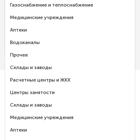
Газоснабжение и теплоснабжение
‹
›
Медицинские учреждения
Аптеки
Центр занятости населения города Балаково
Водоканалы
Балаково, Саратовская обл.
Прочее
Склады и заводы
Расчетные центры и ЖКХ
Ответим
Центры занятости
на любой Ваш
Склады и заводы
вопрос
Медицинские учреждения
Аптеки