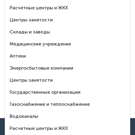
Расчетные центры и ЖКХ
Ответим
Центры занятости
на любой Ваш
Склады и заводы
вопрос
Медицинские учреждения
Аптеки
8 (495) 150-88-37
Энергосбытовые компании
Центры занятости
Заказать обратный звонок
Государственные организации
Тех. поддержка
Газоснабжение и теплоснабжение
Водоканалы
ВВЕРХ
Расчетные центры и ЖКХ
Контакты