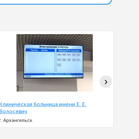
›
Клиническая больница имени Е. Е.
Област
Волосевич
Яросла
г. Архангельск
Яросла