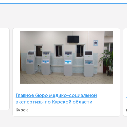
Главное бюро медико-социальной
экспертизы по Курской области
Курск