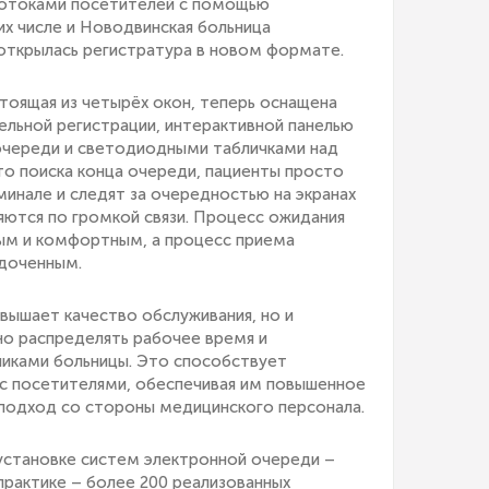
 потоками посетителей с помощью
их числе и Новодвинская больница
 открылась регистратура в новом формате.
тоящая из четырёх окон, теперь оснащена
льной регистрации, интерактивной панелью
очереди и светодиодными табличками над
то поиска конца очереди, пациенты просто
инале и следят за очередностью на экранах
ются по громкой связи. Процесс ожидания
ым и комфортным, а процесс приема
ядоченным.
вышает качество обслуживания, но и
но распределять рабочее время и
иками больницы. Это способствует
с посетителями, обеспечивая им повышенное
 подход со стороны медицинского персонала.
 установке систем электронной очереди –
практике – более 200 реализованных