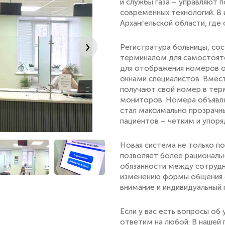
и службы газа – управляют
современных технологий. В 
Архангельской области, где
›
Регистратура больницы, сос
терминалом для самостояте
для отображения номеров 
окнами специалистов. Вмес
получают свой номер в терм
мониторов. Номера объявля
стал максимально прозрачн
пациентов – четким и упор
Новая система не только по
позволяет более рациональ
обязанности между сотрудн
изменению формы общения 
внимание и индивидуальный
Если у вас есть вопросы об
ответим на любой. В нашей 