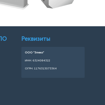
 ПО
Реквизиты
ООО "Элеко"
ИНН: 6324084322
ОГРН: 1176313073364