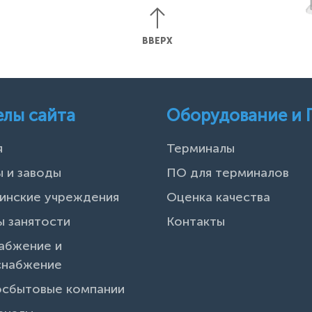
ВВЕРХ
елы сайта
Оборудование и
я
Терминалы
 и заводы
ПО для терминалов
инские учреждения
Оценка качества
 занятости
Контакты
абжение и
снабжение
осбытовые компании