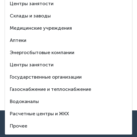
Центры занятости
Ответим
Склады и заводы
на любой Ваш
Медицинские учреждения
вопрос
Аптеки
Энергосбытовые компании
8 (495) 150-88-37
Центры занятости
Заказать обратный звонок
Государственные организации
Тех. поддержка
Газоснабжение и теплоснабжение
Водоканалы
Расчетные центры и ЖКХ
ВВЕРХ
Контакты
Прочее