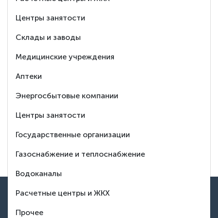
Ответим
Центры занятости
на любой Ваш
Склады и заводы
вопрос
Медицинские учреждения
Аптеки
8 (495) 150-88-37
Энергосбытовые компании
Центры занятости
Заказать обратный звонок
Государственные организации
Тех. поддержка
Газоснабжение и теплоснабжение
Водоканалы
ВВЕРХ
Расчетные центры и ЖКХ
Контакты
Прочее