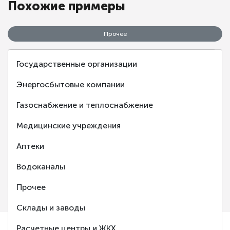
Похожие примеры
Прочее
Государственные организации
Энергосбытовые компании
Газоснабжение и теплоснабжение
‹
›
Медицинские учреждения
Аптеки
Сервис инструментов "Инструментовоз"
Водоканалы
г. Воронеж
Прочее
Склады и заводы
Расчетные центры и ЖКХ